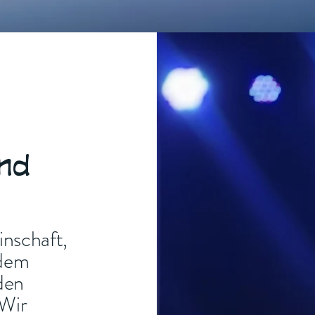
nd
inschaft,
 dem
den
 Wir