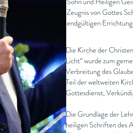
Sohn und Heiligen Geis
Zeugnis von Gottes Sc
endgültigen Errichtun
Die Kirche der Christe
Licht“ wurde zum geme
Verbreitung des Glaube
Teil der weltweiten Kirc
Gottesdienst, Verkündi
Die Grundlage der Lehre
heiligen Schriften des