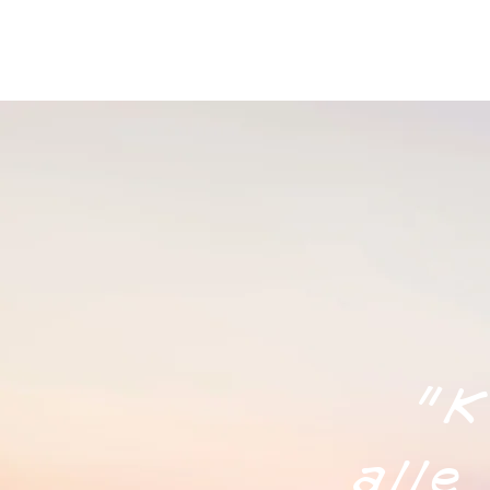
"K
alle