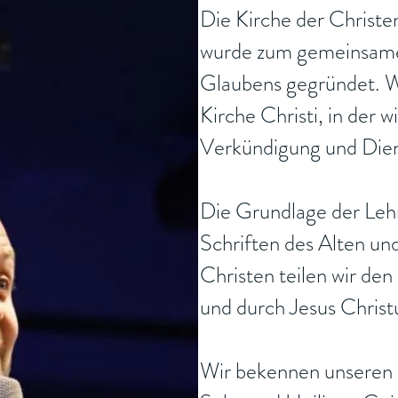
Die Kirche der Christe
wurde zum gemeinsamen
Glaubens gegründet. Wi
Kirche Christi, in der 
Verkündigung und Dien
Die Grundlage der Lehre
Schriften des Alten u
Christen teilen wir de
und durch Jesus Christ
Wir bekennen unseren 