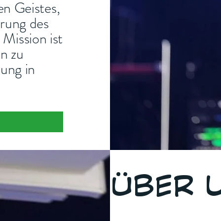
en Geistes,
erung des
Mission ist
en zu
ung in
ÜBER 