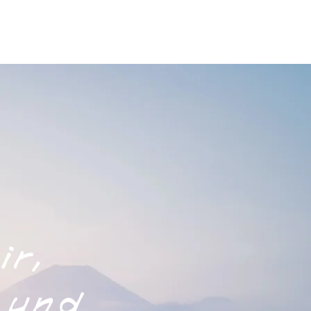
ir,
n und