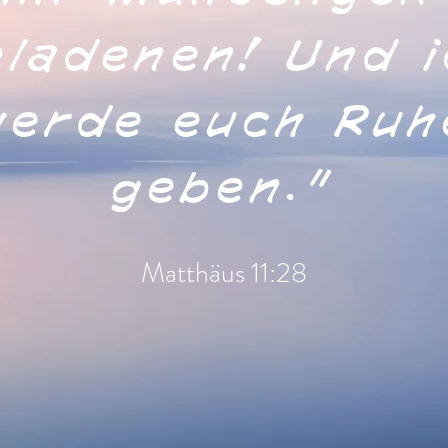
eladenen! Und i
werde euch Ruh
geben."
Matthäus 11:28