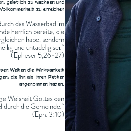
n, geistlich zu wachsen und
Vollkommenheit zu erreichen
t durch das Wasserbad im
de herrlich bereite, die
rgleichen habe, sondern
heilig und untadelig sei.“
(Epheser 5,26-27)
sen Welten die Wirksamkeit
en, die ihn als ihren Retter
angenommen haben.
ige Weisheit Gottes den
 durch die Gemeinde.“
(Eph. 3:10)