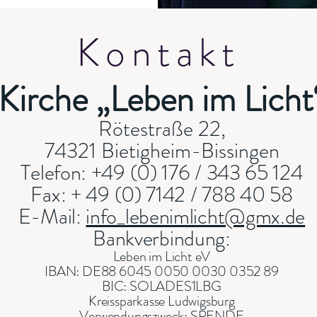
Kontakt
Kirche „Leben im Licht
Rötestraße 22,
74321 Bietigheim-Bissingen
Telefon:
+49 (0) 176 / 343 65 124
Fax:
+ 49 (0) 7142 / 788 40 58
E-Mail:
info_lebenimlicht@gmx.de
Bankverbindung:
Leben im Licht eV
IBAN: DE88 6045 0050 0030 0352 89
BIC: SOLADES1LBG
Kreissparkasse Ludwigsburg
Verwendungszweck: SPENDE