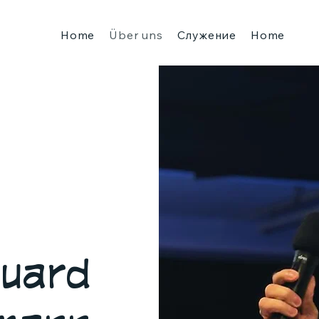
Home
Über uns
Служение
Home
uard