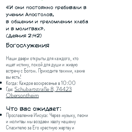
«И они постоянно пребывали в
учении Апостолов,
в общении и преломлении хлеба
и в молитвах».
​(Деяния 2:42)
Богослужения
Наши двери открыты для каждого, кто
ищет истину, покой для души и живую
встречу с Богом. Приходите такими, какие
вы есть!
Когда: Каждое воскресенье в 10:00
Где:
Schubartstraße 8, 74423
Obersontheim
Что вас ожидает:
Прославление Иисуса: Через музыку, песни
и молитвы мы воздаем хвалу нашему
Спасителю за Его крестную жертву и