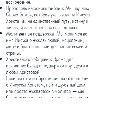
воскресение.
Проповедь на основе Библии: Мы изучаем
Слово Божье, которое указывает на Иисуса
Христа как на единственный путь, истину и
жизнь, и дает ответы на все вопросы.
Молитвенная поддержка: Мы молимся во
имя Иисуса о нуждах людей, исцелении,
мире и благословении для наших семей и
страны.
Христианское общение: Время для
искренних бесед и поддержки друг друга в
любви Христовой.
Если вы хотите обрести личные отношения
с Иисусом Христом, найти духовный дом
или просто нуждаетесь в молитве — мы
будем искренне рады видеть вас на нашем
следующем воскресном служении!
Контакты:
Телефон / WhatsApp:
+49 (0) 162 /
150 77 03
(Регина)
+49 (0) 176 /
470 49 599
(Дима)